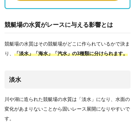
競艇場の水質がレースに与える影響とは
競艇場の水質はその競艇場がどこに作られているかで決ま
り、
「淡水」「海水」「汽水」の3種類に分けられます。
淡水
川や湖に造られた競艇場の水質は「淡水」になり、水面の
変化があまりないことから固いレース展開になりやすいで
す。