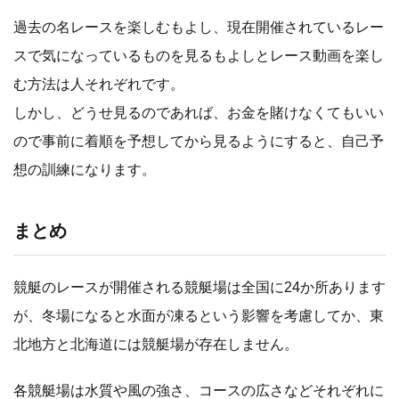
過去の名レースを楽しむもよし、現在開催されているレー
スで気になっているものを見るもよしとレース動画を楽し
む方法は人それぞれです。
しかし、どうせ見るのであれば、お金を賭けなくてもいい
ので事前に着順を予想してから見るようにすると、自己予
想の訓練になります。
まとめ
競艇のレースが開催される競艇場は全国に24か所あります
が、冬場になると水面が凍るという影響を考慮してか、東
北地方と北海道には競艇場が存在しません。
各競艇場は水質や風の強さ、コースの広さなどそれぞれに