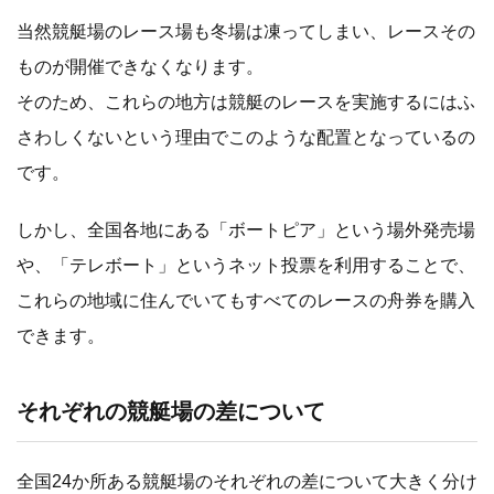
当然競艇場のレース場も冬場は凍ってしまい、レースその
ものが開催できなくなります。
そのため、これらの地方は競艇のレースを実施するにはふ
さわしくないという理由でこのような配置となっているの
です。
しかし、全国各地にある「ボートピア」という場外発売場
や、「テレボート」というネット投票を利用することで、
これらの地域に住んでいてもすべてのレースの舟券を購入
できます。
それぞれの競艇場の差について
全国24か所ある競艇場のそれぞれの差について大きく分け