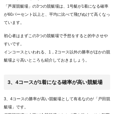
「芦屋競艇場」の3つの競艇場は、1号艇が1着になる確率
が60パーセント以上と、平均に比べて飛びぬけて高くなっ
ています。
初心者はまずこの3つの競艇場で予想をすると的中させや
すいです。
インコースといわれる、1，2コース以外の勝率がほかの競
艇場より高いところも紹介しておきましょう。
3、4コースが1着になる確率が高い競艇場
3、4コースの勝率が高い競艇場として有名なのが「戸田競
艇場」です。