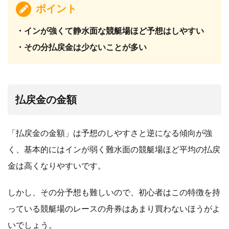
ポイント
・インが強くて静水面な競艇場ほど予想はしやすい
・その分払戻金は少ないことが多い
払戻金の金額
「払戻金の金額」は予想のしやすさと逆になる傾向が強
く、基本的にはインが弱く難水面の競艇場ほど平均の払戻
金は高くなりやすいです。
しかし、その分予想も難しいので、初心者はこの特徴を持
っている競艇場のレースの舟券はあまり買わないほうがよ
いでしょう。