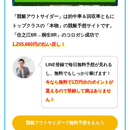
「競艇アウトサイダー」は的中率＆回収率ともに
トップクラスの「本物」の競艇予想サイトです。
「住之江6R→桐生9R」のコロガシ成功で
1,255,680円の払い戻し！
LINE登録で毎日無料予想が見れる
し、無料でもしっかり稼げます！
今なら無料で1万円分のポイントが
貰えるので登録して損はありませ
ん！
競艇アウトサイダーで無料予想をもらう