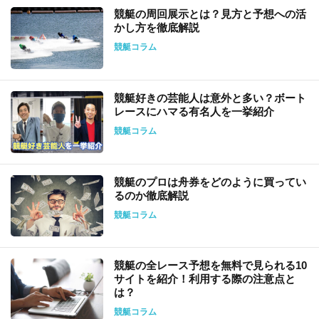
競艇の周回展示とは？見方と予想への活
かし方を徹底解説
競艇コラム
競艇好きの芸能人は意外と多い？ボート
レースにハマる有名人を一挙紹介
競艇コラム
競艇のプロは舟券をどのように買ってい
るのか徹底解説
競艇コラム
競艇の全レース予想を無料で見られる10
サイトを紹介！利用する際の注意点と
は？
競艇コラム