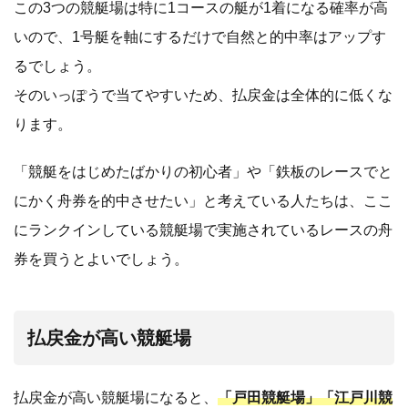
この3つの競艇場は特に1コースの艇が1着になる確率が高
いので、1号艇を軸にするだけで自然と的中率はアップす
るでしょう。
そのいっぽうで当てやすいため、払戻金は全体的に低くな
ります。
「競艇をはじめたばかりの初心者」や「鉄板のレースでと
にかく舟券を的中させたい」と考えている人たちは、ここ
にランクインしている競艇場で実施されているレースの舟
券を買うとよいでしょう。
払戻金が高い競艇場
払戻金が高い競艇場になると、
「
戸田競艇場
」「
江戸川競