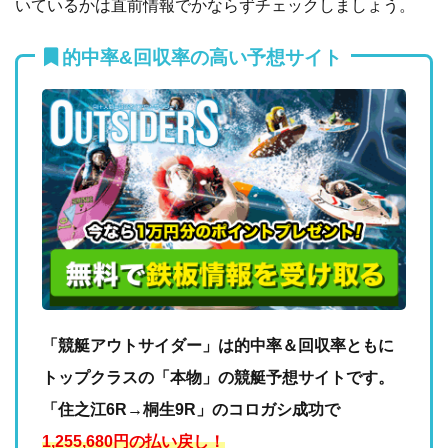
いているかは直前情報でかならずチェックしましょう。
的中率&回収率の高い予想サイト
「競艇アウトサイダー」は的中率＆回収率ともに
トップクラスの「本物」の競艇予想サイトです。
「住之江6R→桐生9R」のコロガシ成功で
1,255,680円の払い戻し！