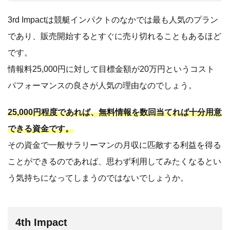
3rd Impactは競艇インパクトのなかでは最も人気のプラン
であり、販売開始するとすぐに売り切れることもあるほど
です。
情報料25,000円に対して目標金額が20万円というコスト
パフォーマンスの良さが人気の理由なのでしょう。
25,000円程度であれば、無料情報を数回当てれば十分用意
できる資金です。
その資金で一般サラリーマンの月収に匹敵する利益を得る
ことができるのであれば、思わず利用してみたくなるとい
う気持ちになってしまうのではないでしょうか。
4th Impact