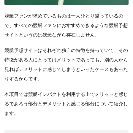
競艇ファンが求めているものは一人ひとり違っているの
で、すべての競艇ファンにおすすめできるような競艇予想
サイトというのは残念ながら存在しません。
競艇予想サイトはそれぞれ独自の特徴を持っていて、その
特徴がある人にとってはメリットであっても、別の人から
見ればデメリットに感じてしまうといったケースもあった
りするからです。
本項目では競艇インパクトを利用する上でメリットと感じ
るであろう部分とデメリットと感じる部分について紹介し
ます。