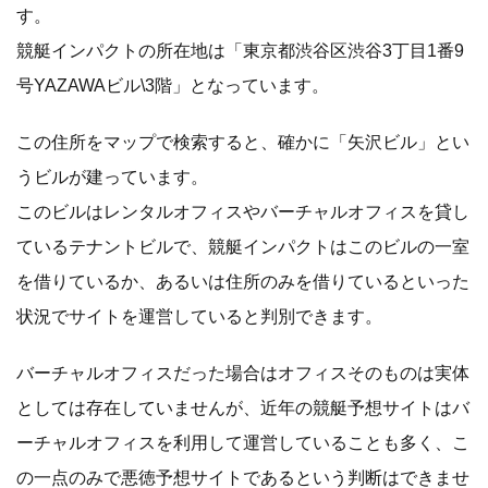
す。
競艇インパクトの所在地は「東京都渋谷区渋谷3丁目1番9
号YAZAWAビル\3階」となっています。
この住所をマップで検索すると、確かに「矢沢ビル」とい
うビルが建っています。
このビルはレンタルオフィスやバーチャルオフィスを貸し
ているテナントビルで、競艇インパクトはこのビルの一室
を借りているか、あるいは住所のみを借りているといった
状況でサイトを運営していると判別できます。
バーチャルオフィスだった場合はオフィスそのものは実体
としては存在していませんが、近年の競艇予想サイトはバ
ーチャルオフィスを利用して運営していることも多く、こ
の一点のみで悪徳予想サイトであるという判断はできませ