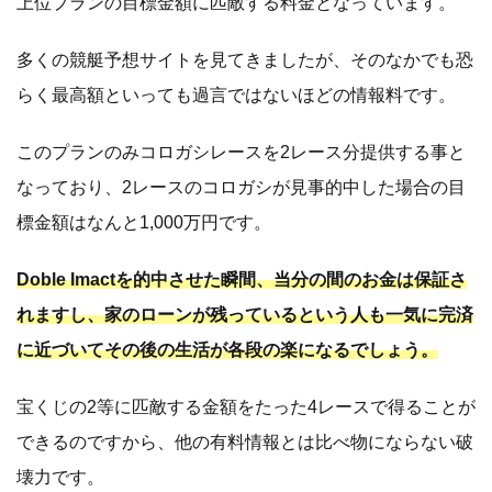
上位プランの目標金額に匹敵する料金となっています。
多くの競艇予想サイトを見てきましたが、そのなかでも恐
らく最高額といっても過言ではないほどの情報料です。
このプランのみコロガシレースを2レース分提供する事と
なっており、2レースのコロガシが見事的中した場合の目
標金額はなんと1,000万円です。
Doble Imactを的中させた瞬間、当分の間のお金は保証さ
れますし、家のローンが残っているという人も一気に完済
に近づいてその後の生活が各段の楽になるでしょう。
宝くじの2等に匹敵する金額をたった4レースで得ることが
できるのですから、他の有料情報とは比べ物にならない破
壊力です。