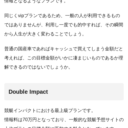
情報となるようなプランです。
同じくvipプランであるため、一般の人が利用できるもの
ではありませんが、利用し一度でも的中すれば、その瞬間
から人生が大きく変わることでしょう。
普通の国産車であればキャッシュで買えてしまう金額だと
考えれば、この目標金額がいかに凄まじいものであるか理
解できるのではないでしょうか。
Double Impact
競艇インパクトにおける最上級プランです。
情報料は70万円となっており、一般的な競艇予想サイトの