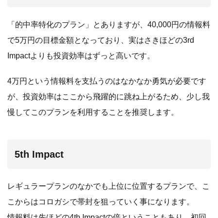
「的中率特化のプラン」とありますが、40,000円の情報料
で5万円の目標金額となっており、実はさきほどの3rd
Impactよりも投資効率はずっと高いです。
4万円という情報料を支払うのはなかなか勇気が必要です
が、投資効率はここから飛躍的に跳ね上がるため、少し我
慢してこのプランを利用することを推奨します。
5th Impact
レギュラープランのなかでも上位に位置するプランで、こ
こからはコロガシで帯封を狙っていく事になります。
情報料は先ほどの4th Impactの倍ということもあり、初回