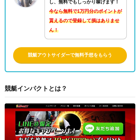
し、無料でもしっかり稼げます！
今なら無料で1万円分のポイントが
貰えるので登録して損はありませ
ん！
競艇アウトサイダーで無料予想をもらう
競艇インパクトとは？