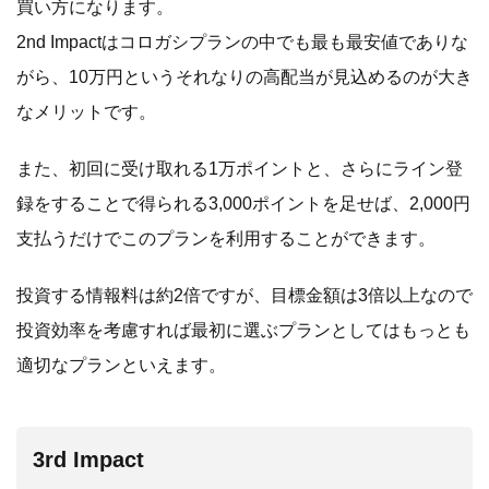
買い方になります。
2nd Impactはコロガシプランの中でも最も最安値でありな
がら、10万円というそれなりの高配当が見込めるのが大き
なメリットです。
また、初回に受け取れる1万ポイントと、さらにライン登
録をすることで得られる3,000ポイントを足せば、2,000円
支払うだけでこのプランを利用することができます。
投資する情報料は約2倍ですが、目標金額は3倍以上なので
投資効率を考慮すれば最初に選ぶプランとしてはもっとも
適切なプランといえます。
3rd Impact