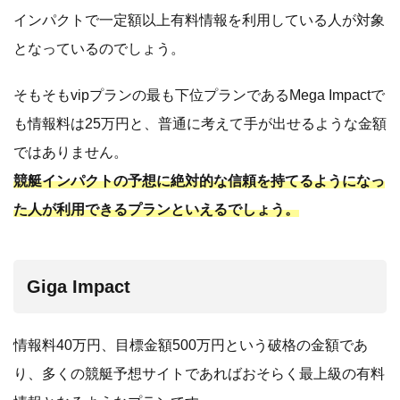
インパクトで一定額以上有料情報を利用している人が対象
となっているのでしょう。
そもそもvipプランの最も下位プランであるMega Impactで
も情報料は25万円と、普通に考えて手が出せるような金額
ではありません。
競艇インパクトの予想に絶対的な信頼を持てるようになっ
た人が利用できるプランといえるでしょう。
Giga Impact
情報料40万円、目標金額500万円という破格の金額であ
り、多くの競艇予想サイトであればおそらく最上級の有料