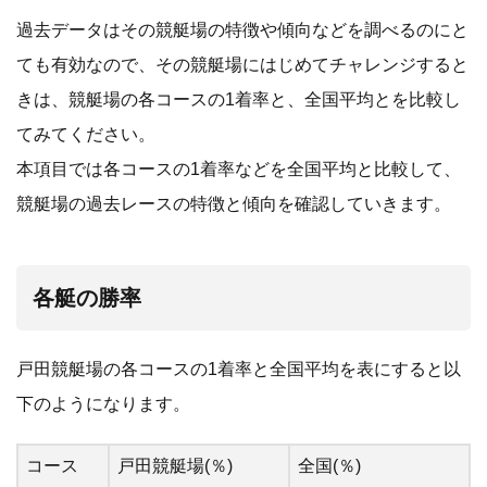
過去データはその競艇場の特徴や傾向などを調べるのにと
ても有効なので、その競艇場にはじめてチャレンジすると
きは、競艇場の各コースの1着率と、全国平均とを比較し
てみてください。
本項目では各コースの1着率などを全国平均と比較して、
競艇場の過去レースの特徴と傾向を確認していきます。
各艇の勝率
戸田競艇場の各コースの1着率と全国平均を表にすると以
下のようになります。
コース
戸田競艇場(％)
全国(％)