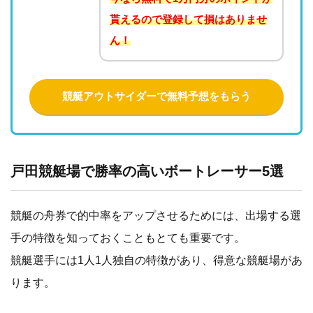
貰えるので登録して損はありませ
ん！
競艇アウトサイダーで無料予想をもらう
戸田競艇場で勝率の高いボートレーサー5選
競艇の舟券で的中率をアップさせるためには、出場する選
手の特徴を知っておくこともとても重要です。
競艇選手には1人1人独自の特徴があり、得意な競艇場があ
ります。