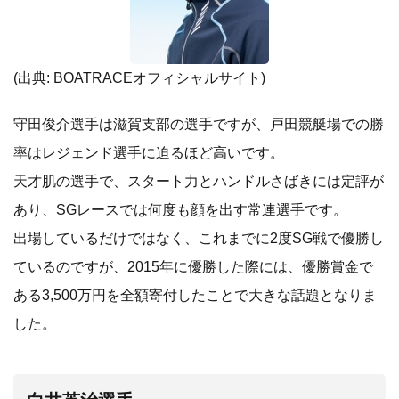
(出典:
BOATRACEオフィシャルサイト
)
守田俊介選手は滋賀支部の選手ですが、戸田競艇場での勝
率はレジェンド選手に迫るほど高いです。
天才肌の選手で、スタート力とハンドルさばきには定評が
あり、SGレースでは何度も顔を出す常連選手です。
出場しているだけではなく、これまでに2度SG戦で優勝し
ているのですが、2015年に優勝した際には、優勝賞金で
ある3,500万円を全額寄付したことで大きな話題となりま
した。