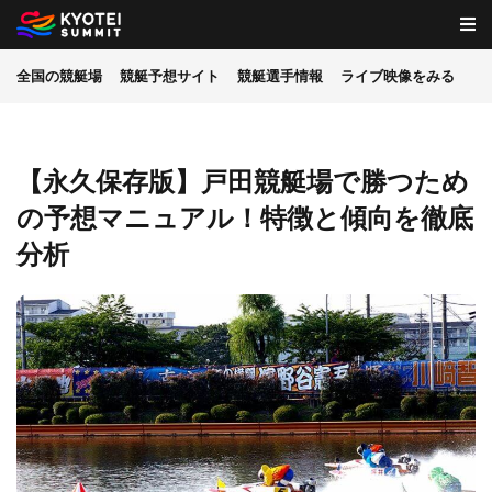
全国の競艇場
競艇予想サイト
競艇選手情報
ライブ映像をみる
【永久保存版】戸田競艇場で勝つため
の予想マニュアル！特徴と傾向を徹底
分析