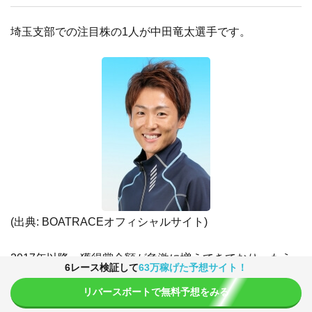
埼玉支部での注目株の1人が中田竜太選手です。
(出典:
BOATRACEオフィシャルサイト
)
2017年以降、獲得賞金額が急激に増えてきており、もう
6レース検証して
63万稼げた予想サイト！
少し経験を積めばトップ10を狙える可能性も十分ありま
リバースボートで無料予想をみる
す。