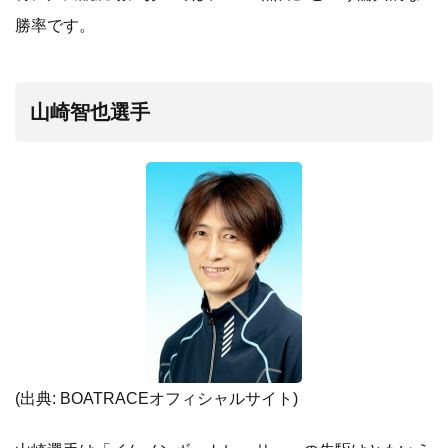
勝率です。
山崎智也選手
(出典:
BOATRACEオフィシャルサイト
)