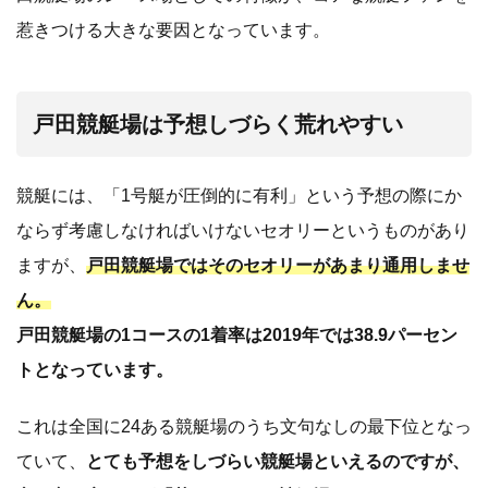
惹きつける大きな要因となっています。
戸田競艇場は予想しづらく荒れやすい
競艇には、「1号艇が圧倒的に有利」という予想の際にか
ならず考慮しなければいけないセオリーというものがあり
ますが、
戸田競艇場ではそのセオリーがあまり通用しませ
ん。
戸田競艇場の1コースの1着率は2019年では38.9パーセン
トとなっています。
これは全国に24ある競艇場のうち文句なしの最下位となっ
ていて、
とても予想をしづらい競艇場といえるのですが、