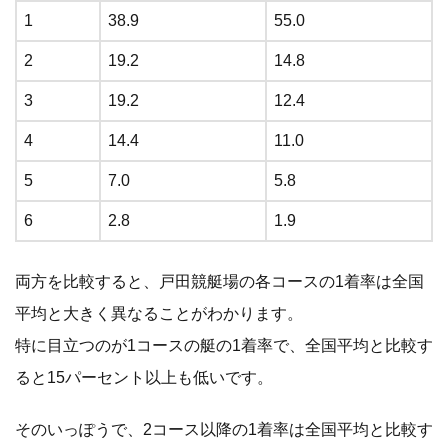
1
38.9
55.0
2
19.2
14.8
3
19.2
12.4
4
14.4
11.0
5
7.0
5.8
6
2.8
1.9
両方を比較すると、戸田競艇場の各コースの1着率は全国
平均と大きく異なることがわかります。
特に目立つのが1コースの艇の1着率で、全国平均と比較す
ると15パーセント以上も低いです。
そのいっぽうで、2コース以降の1着率は全国平均と比較す