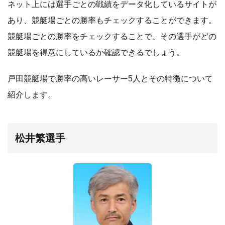
ネット上には選手ごとの戦績をデータ化しているサイトが
あり、競艇場ごとの勝率もチェックすることができます。
競艇場ごとの勝率をチェックすることで、その選手がどの
競艇場を得意にしているか確認できるでしょう。
戸田競艇場で勝率の高いレーサー5人とその特徴について
紹介します。
松井繁選手