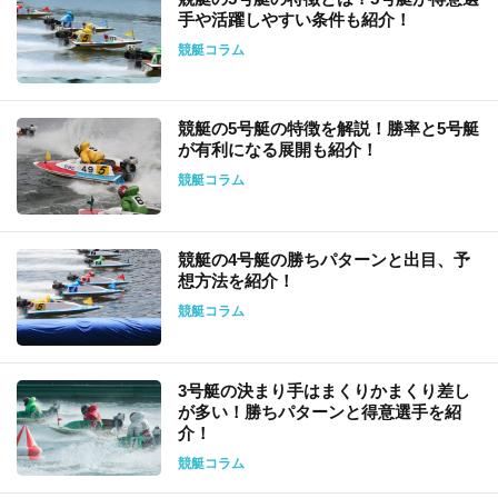
手や活躍しやすい条件も紹介！
競艇コラム
競艇の5号艇の特徴を解説！勝率と5号艇
が有利になる展開も紹介！
競艇コラム
競艇の4号艇の勝ちパターンと出目、予
想方法を紹介！
競艇コラム
3号艇の決まり手はまくりかまくり差し
が多い！勝ちパターンと得意選手を紹
介！
競艇コラム