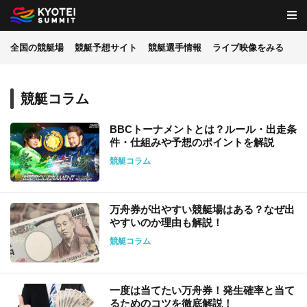
全国の競艇場
競艇予想サイト
競艇選手情報
ライブ映像をみる
競艇コラム
BBCトーナメントとは？ルール・出走条
件・仕組みや予想のポイントを解説
競艇コラム
万舟券が出やすい競艇場はある？なぜ出
やすいのか理由も解説！
競艇コラム
一度は当てたい万舟券！発生確率と当て
るためのコツを徹底解説！