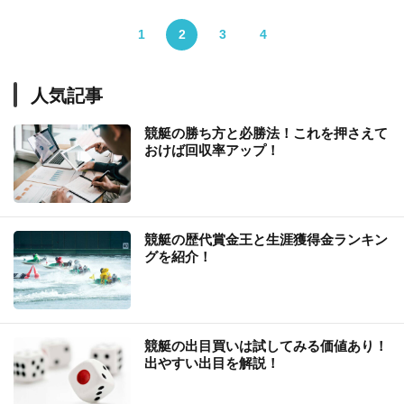
1
2
3
4
人気記事
競艇の勝ち方と必勝法！これを押さえて
おけば回収率アップ！
競艇の歴代賞金王と生涯獲得金ランキン
グを紹介！
競艇の出目買いは試してみる価値あり！
出やすい出目を解説！