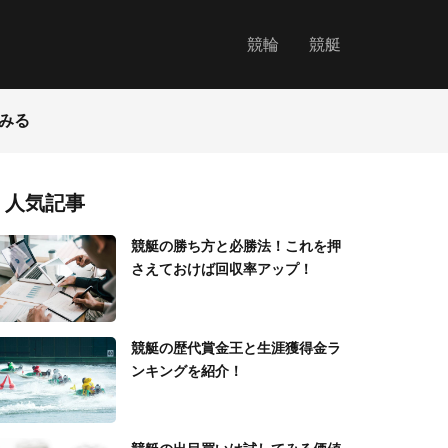
競輪
競艇
みる
人気記事
競艇の勝ち方と必勝法！これを押
さえておけば回収率アップ！
競艇の歴代賞金王と生涯獲得金ラ
ンキングを紹介！