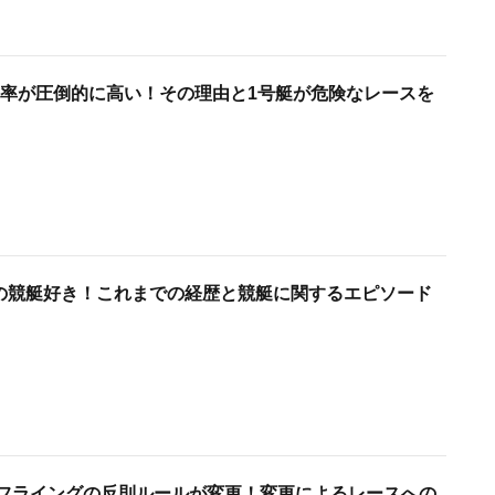
勝率が圧倒的に高い！その理由と1号艇が危険なレースを
の競艇好き！これまでの経歴と競艇に関するエピソード
識なフライングの反則ルールが変更！変更によるレースへの