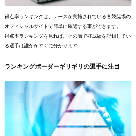
得点率ランキングは、レースが実施されている各競艇場の
オフィシャルサイトで簡単に確認する事ができます。
得点率ランキングを見れば、その節で好成績を記録してい
る選手は誰かがすぐに分かります。
ランキングボーダーギリギリの選手に注目