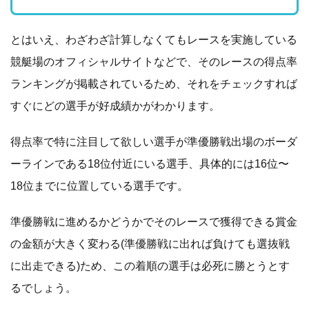
とはいえ、わざわざ計算しなくてもレースを実施している
競艇場のオフィシャルサイトなどで、そのレースの得点率
ランキングが掲載されているため、それをチェックすれば
すぐにどの選手が好成績かがわかります。
得点率で特に注目して欲しい選手が準優勝戦出場のボーダ
ーラインである18位付近にいる選手、具体的には16位〜
18位までに位置している選手です。
準優勝戦に進めるかどうかでそのレースで獲得できる賞金
の金額が大きく変わる(準優勝戦に出れば負けても選抜戦
に出走できる)ため、この着順の選手は必死に勝とうとす
るでしょう。