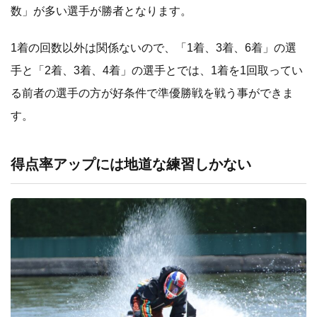
数」が多い選手が勝者となります。
1着の回数以外は関係ないので、「1着、3着、6着」の選
手と「2着、3着、4着」の選手とでは、1着を1回取ってい
る前者の選手の方が好条件で準優勝戦を戦う事ができま
す。
得点率アップには地道な練習しかない