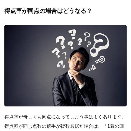
得点率が同点の場合はどうなる？
得点率が奇しくも同点になってしまう事はよくあります。
得点率が同じ点数の選手が複数名居た場合は、「1着の回