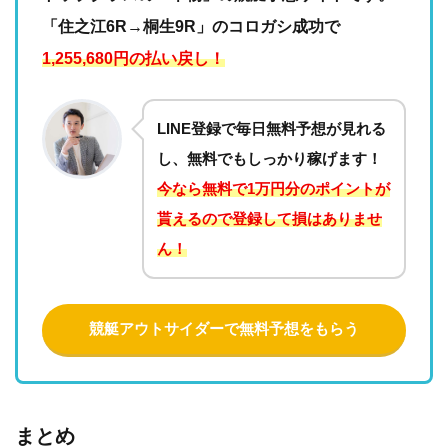
「住之江6R→桐生9R」のコロガシ成功で
1,255,680円の払い戻し！
LINE登録で毎日無料予想が見れる
し、無料でもしっかり稼げます！
今なら無料で1万円分のポイントが
貰えるので登録して損はありませ
ん！
競艇アウトサイダーで無料予想をもらう
まとめ