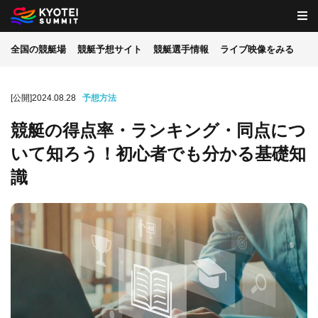
全国の競艇場
競艇予想サイト
競艇選手情報
ライブ映像をみる
[公開]2024.08.28
予想方法
競艇の得点率・ランキング・同点につ
いて知ろう！初心者でも分かる基礎知
識