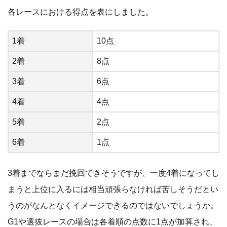
各レースにおける得点を表にしました。
1着
10点
2着
8点
3着
6点
4着
4点
5着
2点
6着
1点
3着までならまだ挽回できそうですが、一度4着になってし
まうと上位に入るには相当頑張らなければ苦しそうだとい
うのがなんとなくイメージできるのではないでしょうか。
G1や選抜レースの場合は各着順の点数に1点が加算され、