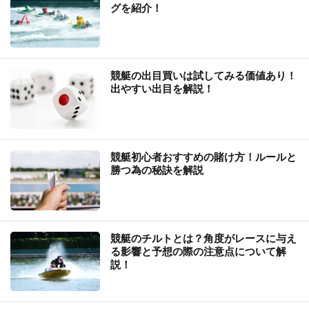
グを紹介！
競艇の出目買いは試してみる価値あり！
出やすい出目を解説！
競艇初心者おすすめの賭け方！ルールと
勝つ為の秘訣を解説
競艇のチルトとは？角度がレースに与え
る影響と予想の際の注意点について解
説！