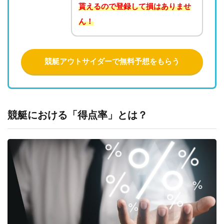
貰えるので登録して損はありませ
ん！
競艇アウトサイダーで無料予想をもらう
競艇における「得点率」とは？