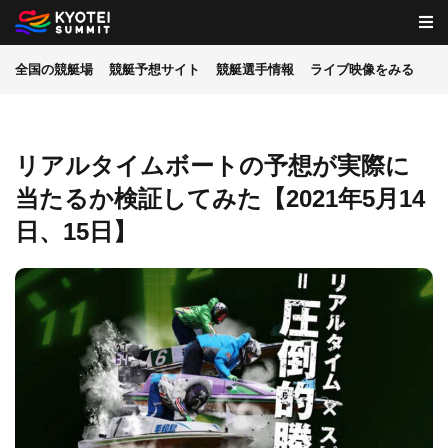
全国の競艇場
競艇予想サイト
競艇選手情報
ライブ映像をみる
リアルタイムボートの予想が実際に
当たるか検証してみた【2021年5月14
日、15日】