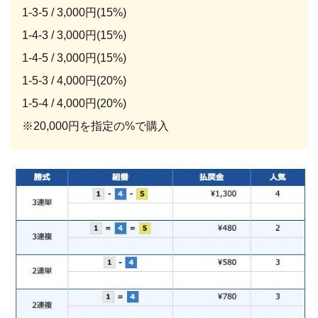
1-3-5 / 3,000円(15%)
1-4-3 / 3,000円(15%)
1-4-5 / 3,000円(15%)
1-5-3 / 4,000円(20%)
1-5-4 / 4,000円(20%)
※20,000円を指定の%で購入