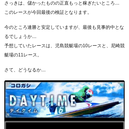
さっきは、儲かったものの正直もっと稼ぎたいところ…
このレースが今回最後の検証となります。
今のところ連勝と安定していますが、最後も見事的中とな
るでしょうか…
予想していたレースは、児島競艇場の10レースと、尼崎競
艇場の11レース。
さて、どうなるか…