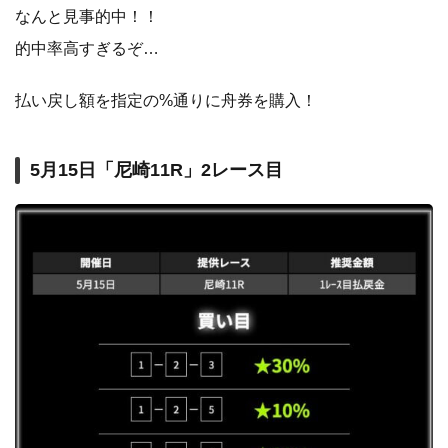
なんと見事的中！！
的中率高すぎるぞ…
払い戻し額を指定の%通りに舟券を購入！
5月15日「尼崎11R」2レース目