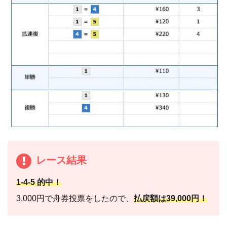
レース結果
1-4-5 的中！
3,000円で舟券投票をしたので、
払戻額は39,000円！