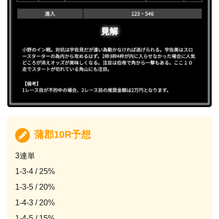
蒲郡10R予想
3連単
1-3-4 / 25%
1-3-5 / 20%
1-4-3 / 20%
1-4-5 / 15%