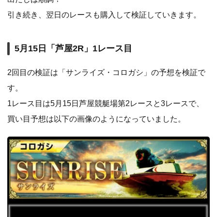
引き続き、翌日のレースも購入して検証していきます。
5月15日「芦屋2R」1レース目
2回目の検証は「サンライズ・コロガシ」の予想を検証で
す。
1レース目は5月15日芦屋競艇場第2レースと3レースで、
買い目予想は以下の画像のようになっていました。