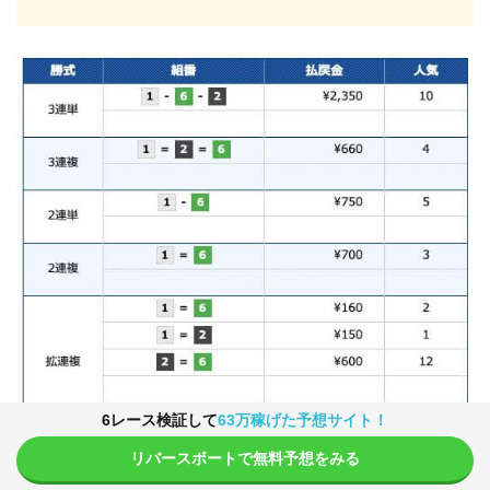
6レース検証して
63万稼げた予想サイト！
リバースボートで無料予想をみる