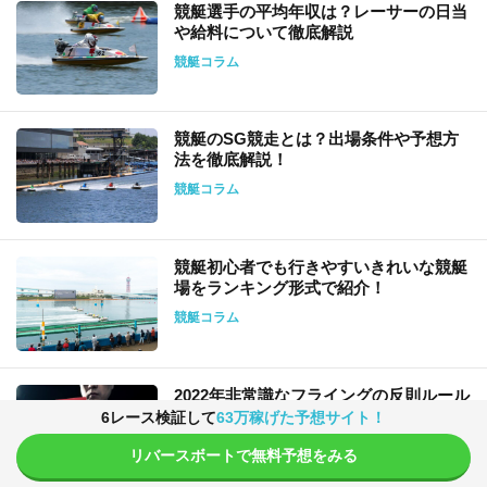
競艇選手の平均年収は？レーサーの日当
や給料について徹底解説
競艇コラム
競艇のSG競走とは？出場条件や予想方
法を徹底解説！
競艇コラム
競艇初心者でも行きやすいきれいな競艇
場をランキング形式で紹介！
競艇コラム
2022年非常識なフライングの反則ルール
が変更！変更によるレースへの影響と
6レース検証して
63万稼げた予想サイト！
は？
リバースボートで無料予想をみる
競艇コラム