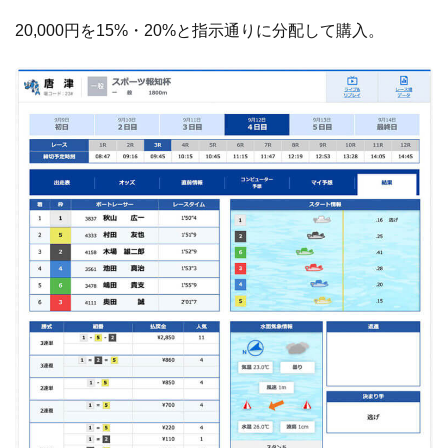
20,000円を15%・20%と指示通りに分配して購入。