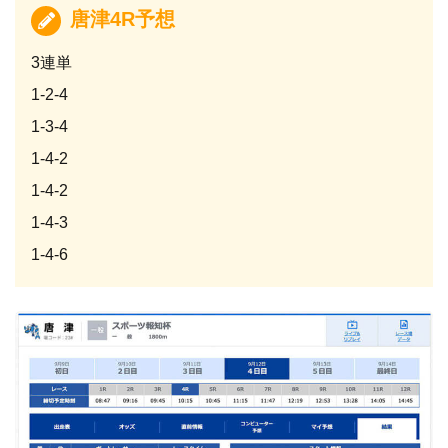
唐津4R予想
3連単
1-2-4
1-3-4
1-4-2
1-4-2
1-4-3
1-4-6