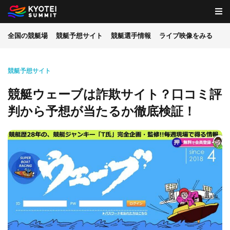
全国の競艇場
競艇予想サイト
競艇選手情報
ライブ映像をみる
競艇予想サイト
競艇ウェーブは詐欺サイト？口コミ評
判から予想が当たるか徹底検証！