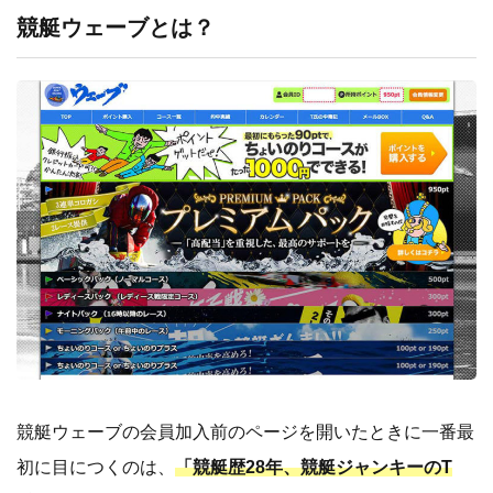
競艇ウェーブとは？
競艇ウェーブの会員加入前のページを開いたときに一番最
初に目につくのは、
「競艇歴28年、競艇ジャンキーのT