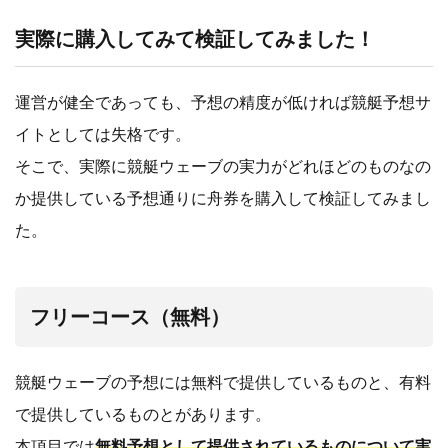
実際に購入してみて検証してみました！
運営が健全であっても、予想の精度が低ければ競艇予想サ
イトとしては失格です。
そこで、実際に競艇ウェーブの実力がどれほどのものなの
か提供している予想通りに舟券を購入して検証してみまし
た。
フリーコース（無料）
競艇ウェーブの予想には無料で提供しているものと、有料
で提供しているものとがあります。
本項目では
無料予想として提供されているものについて実