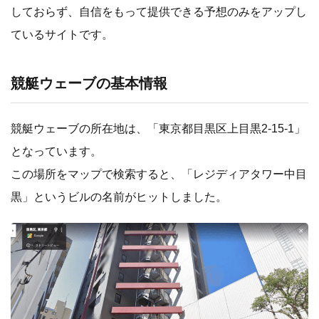
しておらず、自信をもって提供できる予想のみをアップし
ているサイトです。
競艇ウェーブの基本情報
競艇ウェーブの所在地は、「東京都目黒区上目黒2-15-1」
となっています。
この場所をマップで検索すると、「レジディアタワー中目
黒」というビルの名前がヒットしました。