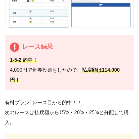
レース結果
1-5-2 的中！
4,000円で舟券投票をしたので、
払戻額は114,000
円！
有料プラン1レース目から的中！！
次のレースは払戻額から15%・20%・25%と分配して購
入。