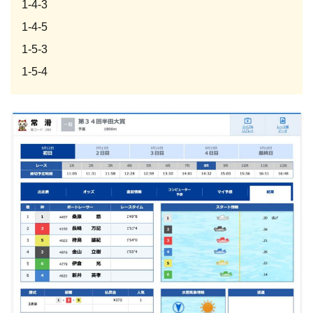
1-4-3
1-4-5
1-5-3
1-5-4