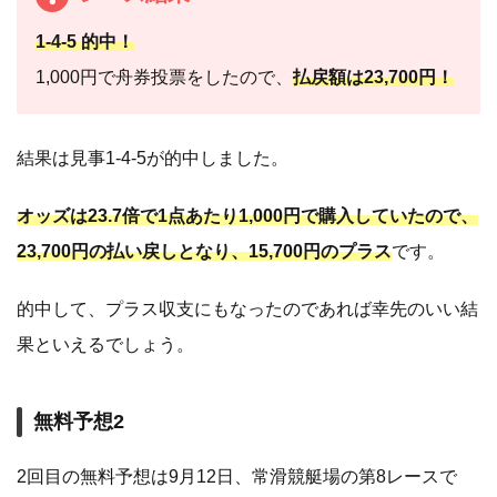
1-4-5 的中！
1,000円で舟券投票をしたので、
払戻額は23,700円！
結果は見事1-4-5が的中しました。
オッズは23.7倍で1点あたり1,000円で購入していたので、
23,700円の払い戻しとなり、15,700円のプラス
です。
的中して、プラス収支にもなったのであれば幸先のいい結
果といえるでしょう。
無料予想2
2回目の無料予想は9月12日、常滑競艇場の第8レースで