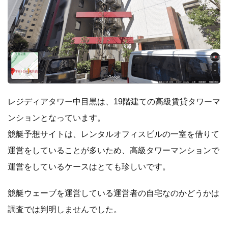
レジディアタワー中目黒は、19階建ての高級賃貸タワーマ
ンションとなっています。
競艇予想サイトは、レンタルオフィスビルの一室を借りて
運営をしていることが多いため、高級タワーマンションで
運営をしているケースはとても珍しいです。
競艇ウェーブを運営している運営者の自宅なのかどうかは
調査では判明しませんでした。