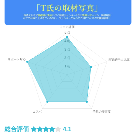
総合評価
4.1