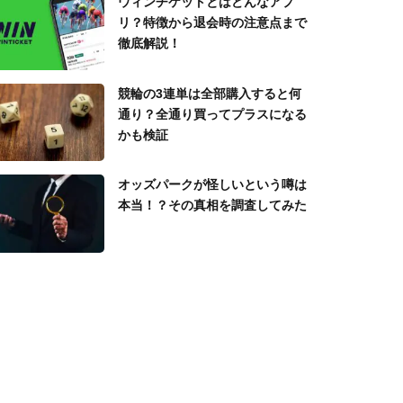
ウィンチケットとはどんなアプ
リ？特徴から退会時の注意点まで
徹底解説！
競輪の3連単は全部購入すると何
通り？全通り買ってプラスになる
かも検証
オッズパークが怪しいという噂は
本当！？その真相を調査してみた