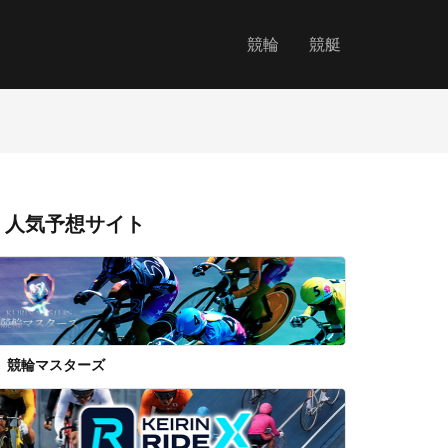
競輪
競艇
人気予想サイト
競輪マスターズ