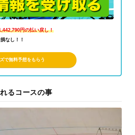
1,442,790円の払い戻し！
て損なし！！
ズで無料予想をもらう
れるコースの事