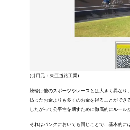
(引用元：
東亜道路工業
)
競輪は他のスポーツやレースとは大きく異なり
払ったお金よりも多くのお金を得ることができ
したがって公平性を期すために徹底的にルール
それはバンクにおいても同じことで、基本的に