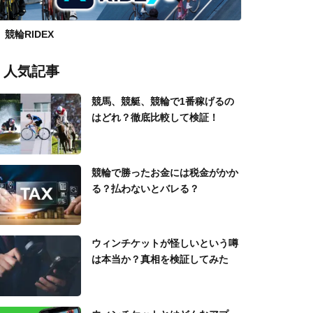
競輪RIDEX
人気記事
競馬、競艇、競輪で1番稼げるの
はどれ？徹底比較して検証！
競輪で勝ったお金には税金がかか
る？払わないとバレる？
ウィンチケットが怪しいという噂
は本当か？真相を検証してみた