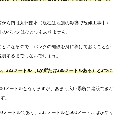
館から南は九州熊本（現在は地震の影響で改修工事中）
件のバンクはひとつもありません。
ことになるので、バンクの知識を身に着けておくことが
説明するまでもないでしょう。
ル、333メートル（1か所だけ335メートルある）と3つに
00メートルとなりますが、あまり広い場所に建設できな
ます。
0メートルであり、333メートルと500メートルはかなり