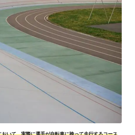
において、実際に選手が自転車に跨って走行するコース