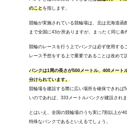
のこと
を指します。
競輪が実施されている競輪場は、北は北海道函
まで全国に43か所ありますが、まったく同じ条
競輪のレースを行う上でバンクは必ず使用する
レース予想をする上で重要であることは改めて
バンクは1周の長さが500メートル、400メート
分けられています。
競輪場を建設する際に広い場所を確保できれば5
いのであれば、333メートルバンクが建設され
とはいえ、全国の競輪場のうち実に7割以上が40
特殊なバンクであるといえるでしょう。