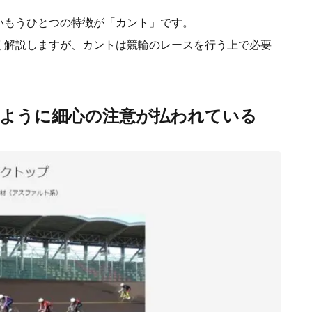
いもうひとつの特徴が「カント」です。
く解説しますが、カントは競輪のレースを行う上で必要
ように細心の注意が払われている