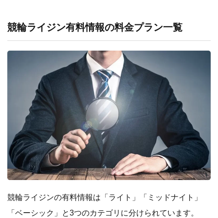
競輪ライジン有料情報の料金プラン一覧
競輪ライジンの有料情報は「ライト」「ミッドナイト」
「ベーシック」と3つのカテゴリに分けられています。