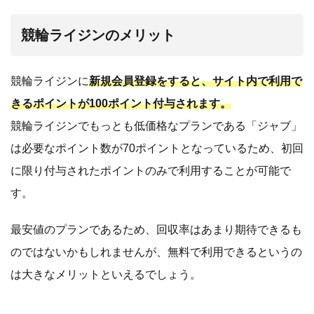
競輪ライジンのメリット
競輪ライジンに
新規会員登録をすると、サイト内で利用で
きるポイントが100ポイント付与されます。
競輪ライジンでもっとも低価格なプランである「ジャブ」
は必要なポイント数が70ポイントとなっているため、初回
に限り付与されたポイントのみで利用することが可能で
す。
最安値のプランであるため、回収率はあまり期待できるも
のではないかもしれませんが、無料で利用できるというの
は大きなメリットといえるでしょう。