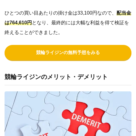
ひとつの買い目あたりの掛け金は33,100円なので、
配当金
は764,610円
となり、最終的には大幅な利益を得て検証を
終えることができました。
競輪ライジンの無料予想をみる
競輪ライジンのメリット・デメリット