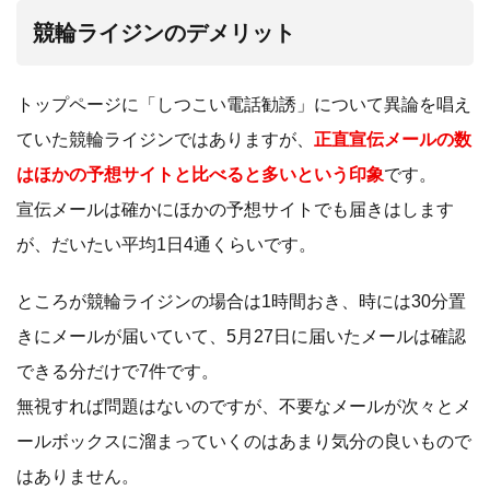
競輪ライジンのデメリット
トップページに「しつこい電話勧誘」について異論を唱え
ていた競輪ライジンではありますが、
正直宣伝メールの数
はほかの予想サイトと比べると多いという印象
です。
宣伝メールは確かにほかの予想サイトでも届きはします
が、だいたい平均1日4通くらいです。
ところが競輪ライジンの場合は1時間おき、時には30分置
きにメールが届いていて、5月27日に届いたメールは確認
できる分だけで7件です。
無視すれば問題はないのですが、不要なメールが次々とメ
ールボックスに溜まっていくのはあまり気分の良いもので
はありません。