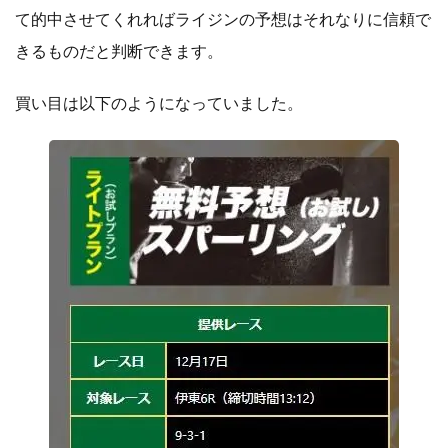
て的中させてくれればライジンの予想はそれなりに信頼で
きるものだと判断できます。
買い目は以下のようになっていました。