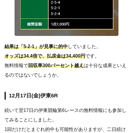
結果は「5-2-1」が見事に的中
していました。
オッズは34.4倍で、払戻金は34,400円
です。
無料情報で
回収率300パーセント越え
は十分な成果といえ
るのではないでしょうか。
12月17日(金)伊東6R
続いて翌17日の伊東競輪第6レースの無料情報にも参加し
てみることにしました。
1回だけだとまぐれ的中も可能性がありますが、二日続け