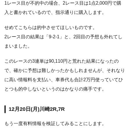
1レース目が不的中の場合、2レース目は1点2,000円で購
入と書かれているので、指示通りに購入します。
せめてこちらは的中させてほしいものです。
2レース目の結果は「9-2-1」と、2回目の予想も外れてし
まいました。
このレースの3連単は90,110円と荒れた結果になったの
で、確かに予想は難しかったかもしれませんが、それなり
に高い情報料を支払い、車券代も合計2万円使っていてひ
とつも的中しないというのはかなりの痛手です。
12月20日(月)川崎2R,7R
もう一度有料情報を検証してみることにします。