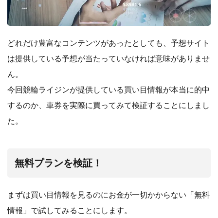
どれだけ豊富なコンテンツがあったとしても、予想サイト
は提供している予想が当たっていなければ意味がありませ
ん。
今回競輪ライジンが提供している買い目情報が本当に的中
するのか、車券を実際に買ってみて検証することにしまし
た。
無料プランを検証！
まずは買い目情報を見るのにお金が一切かからない「無料
情報」で試してみることにします。