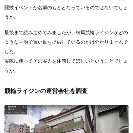
闘技イベントが名前のもととなっているのではないでしょ
うか。
最後まで読み進めてみましたが、結局競輪ライジンがどの
ような手順で買い目を提供しているのかは分かりませんで
した。
実際に使ってその実力を体感してほしいということでしょ
うか。
競輪ライジンの運営会社を調査