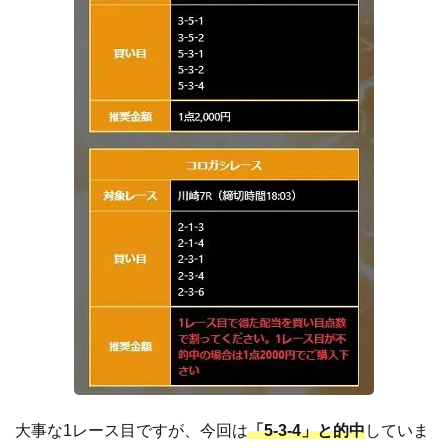
大事な1レース目ですが、今回は
「5-3-4」と的中
していま