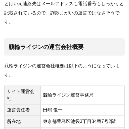
とはいえ連絡先はメールアドレスも電話番号もしっかりと
記載されているので、詐欺まがいの運営ではなさそうで
す。
競輪ライジンの運営会社概要
競輪ライジンの運営会社概要は以下のようになっていま
す。
サイト運営会
競輪ライジン運営事務局
社
運営責任者
田嶋 俊一
所在地
東京都豊島区池袋3丁目34番7号2階