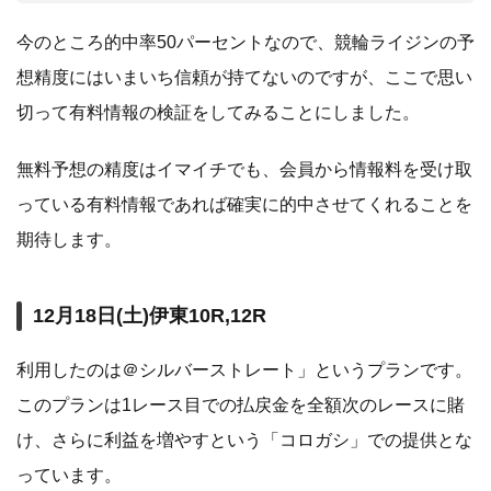
今のところ的中率50パーセントなので、競輪ライジンの予
想精度にはいまいち信頼が持てないのですが、ここで思い
切って有料情報の検証をしてみることにしました。
無料予想の精度はイマイチでも、会員から情報料を受け取
っている有料情報であれば確実に的中させてくれることを
期待します。
12月18日(土)伊東10R,12R
利用したのは＠シルバーストレート」というプランです。
このプランは1レース目での払戻金を全額次のレースに賭
け、さらに利益を増やすという「コロガシ」での提供とな
っています。