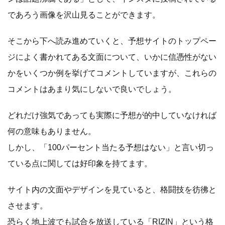
であろう画像を沢山見ることができます。
そこから下へ読み進めていくと、予想サイトのトップペー
ジによく書かれてある文面について、いかに信憑性がない
かをいくつか例を挙げてコメントしていますが、これらの
コメントはあまり気にしないで良いでしょう。
どれだけ強気であっても実際に予想が的中していなければ
何の意味もありません。
しかし、「100パーセント当たる予想はない」と言い切っ
ている点に関しては好印象を持てます。
サイト内の文面やデザインを見ていると、格闘技を彷彿と
させます。
恐らく地上波でも試合を放送している「RIZIN」という格