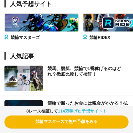
人気予想サイト
競輪マスターズ
競輪RIDEX
人気記事
競馬、競艇、競輪で1番稼げるのはど
れ？徹底比較して検証！
競輪で勝ったお金には税金がかかる？払
わないとバレる？
8レース検証して
114万稼げた予想サイト！
競輪マスターズで無料予想をみる