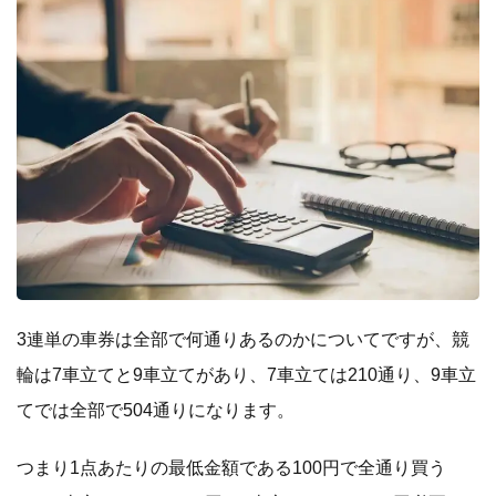
3連単の車券は全部で何通りあるのかについてですが、競
輪は7車立てと9車立てがあり、7車立ては210通り、9車立
てでは全部で504通りになります。
つまり1点あたりの最低金額である100円で全通り買う