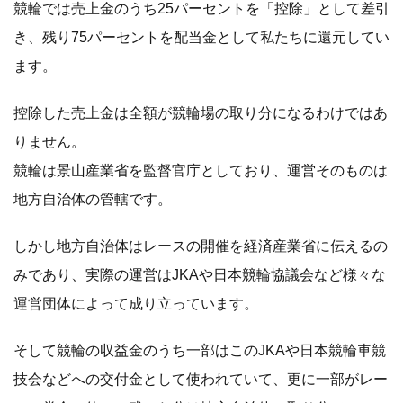
競輪では売上金のうち25パーセントを「控除」として差引
き、残り75パーセントを配当金として私たちに還元してい
ます。
控除した売上金は全額が競輪場の取り分になるわけではあ
りません。
競輪は景山産業省を監督官庁としており、運営そのものは
地方自治体の管轄です。
しかし地方自治体はレースの開催を経済産業省に伝えるの
みであり、実際の運営はJKAや日本競輪協議会など様々な
運営団体によって成り立っています。
そして競輪の収益金のうち一部はこのJKAや日本競輪車競
技会などへの交付金として使われていて、更に一部がレー