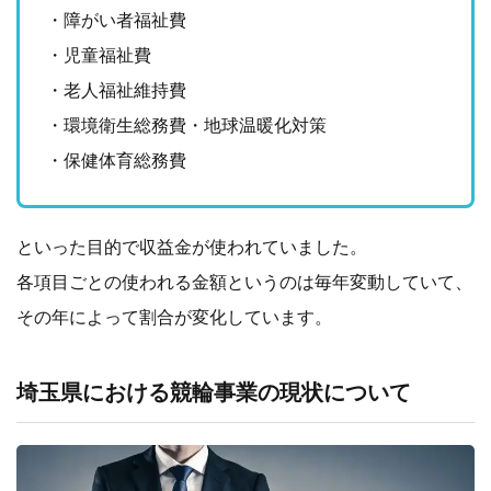
・障がい者福祉費
・児童福祉費
・老人福祉維持費
・環境衛生総務費・地球温暖化対策
・保健体育総務費
といった目的で収益金が使われていました。
各項目ごとの使われる金額というのは毎年変動していて、
その年によって割合が変化しています。
埼玉県における競輪事業の現状について