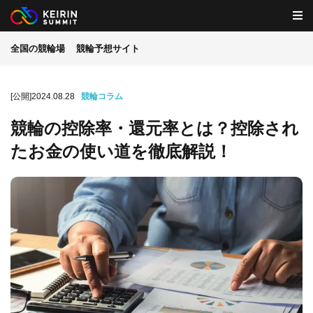
全国の競輪場
競輪予想サイト
[公開]2024.08.28
競輪コラム
競輪の控除率・還元率とは？控除され
たお金の使い道を徹底解説！