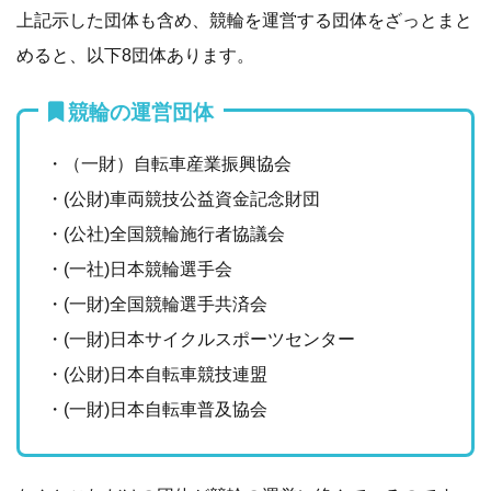
上記示した団体も含め、競輪を運営する団体をざっとまと
めると、以下8団体あります。
競輪の運営団体
・（一財）自転車産業振興協会
・(公財)車両競技公益資金記念財団
・(公社)全国競輪施行者協議会
・(一社)日本競輪選手会
・(一財)全国競輪選手共済会
・(一財)日本サイクルスポーツセンター
・(公財)日本自転車競技連盟
・(一財)日本自転車普及協会