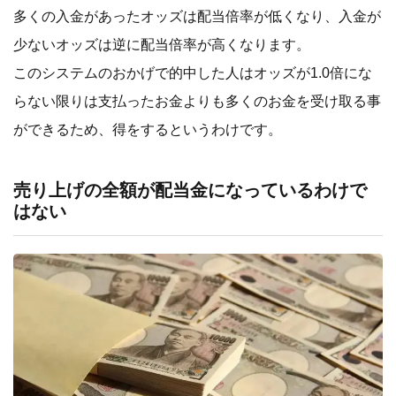
多くの入金があったオッズは配当倍率が低くなり、入金が
少ないオッズは逆に配当倍率が高くなります。
このシステムのおかげで的中した人はオッズが1.0倍にな
らない限りは支払ったお金よりも多くのお金を受け取る事
ができるため、得をするというわけです。
売り上げの全額が配当金になっているわけで
はない