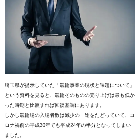
埼玉県が提示していた「競輪事業の現状と課題について」
という資料を見ると、競輪そのものの売り上げは最も低か
った時期と比較すれば回復基調にあります。
しかし競輪場の入場者数は減少の一途をたどっていて、コ
ロナ禍前の平成30年でも平成24年の半分となってしまい
ました。