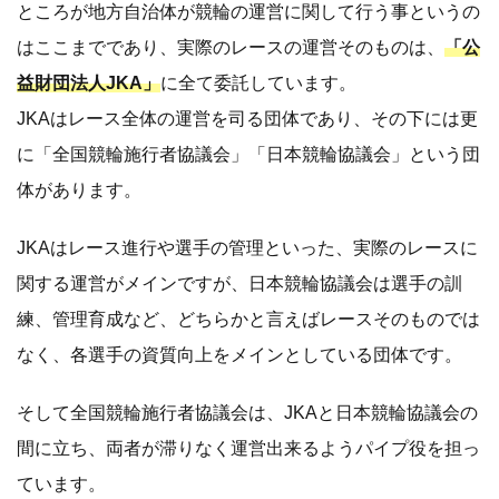
ところが地方自治体が競輪の運営に関して行う事というの
はここまでであり、実際のレースの運営そのものは、
「公
益財団法人JKA」
に全て委託しています。
JKAはレース全体の運営を司る団体であり、その下には更
に「全国競輪施行者協議会」「日本競輪協議会」という団
体があります。
JKAはレース進行や選手の管理といった、実際のレースに
関する運営がメインですが、日本競輪協議会は選手の訓
練、管理育成など、どちらかと言えばレースそのものでは
なく、各選手の資質向上をメインとしている団体です。
そして全国競輪施行者協議会は、JKAと日本競輪協議会の
間に立ち、両者が滞りなく運営出来るようパイプ役を担っ
ています。