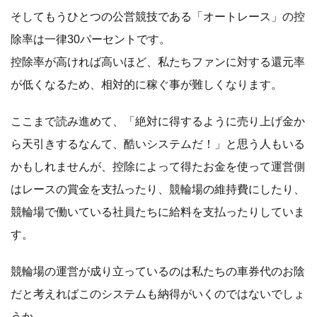
そしてもうひとつの公営競技である「オートレース」の控
除率は一律30パーセントです。
控除率が高ければ高いほど、私たちファンに対する還元率
が低くなるため、相対的に稼ぐ事が難しくなります。
ここまで読み進めて、「絶対に得するように売り上げ金か
ら天引きするなんて、酷いシステムだ！」と思う人もいる
かもしれませんが、控除によって得たお金を使って運営側
はレースの賞金を支払ったり、競輪場の維持費にしたり、
競輪場で働いている社員たちに給料を支払ったりしていま
す。
競輪場の運営が成り立っているのは私たちの車券代のお陰
だと考えればこのシステムも納得がいくのではないでしょ
うか。