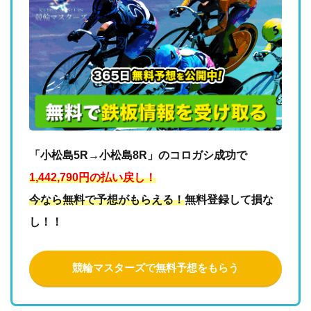
「小松島5R→小松島8R」のコロガシ成功で
1,442,790円の払い戻し！
今なら無料で予想がもらえる！
無料登録して損な
し！！
競輪マスターズで無料予想をもらう