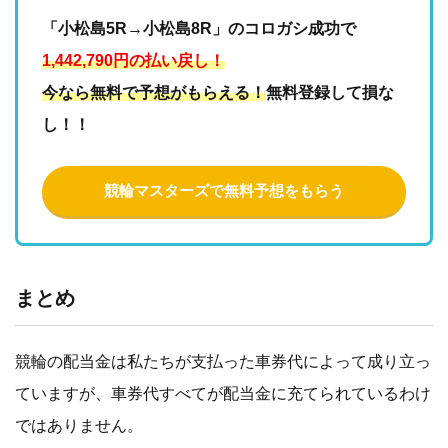
「小松島5R→小松島8R」のコロガシ成功で
1,442,790円の払い戻し！
今なら無料で予想がもらえる！
無料登録して損な
し！！
競輪マスターズで無料予想をもらう
まとめ
競輪の配当金は私たちが支払った車券代によって成り立っ
ていますが、車券代すべてが配当金に充てられているわけ
ではありません。