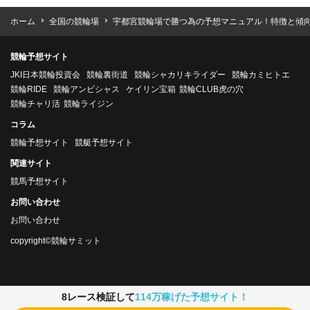
ホーム
全国の競輪場
宇都宮競輪場で勝つ為の予想マニュアル！特徴と傾
競輪予想サイト
JKI日本競輪投資会
競輪裏街道
競輪シャカリキライダー
競輪カミヒトエ
競輪RIDE
競輪アンビシャス
ケイリン宝箱
競輪CLUB虎の穴
競輪チャリ活
競輪ライジン
コラム
競輪予想サイト
競艇予想サイト
関連サイト
競馬予想サイト
お問い合わせ
お問い合わせ
copyright©競輪サミット
8レース検証して
114万稼げた予想サイト！