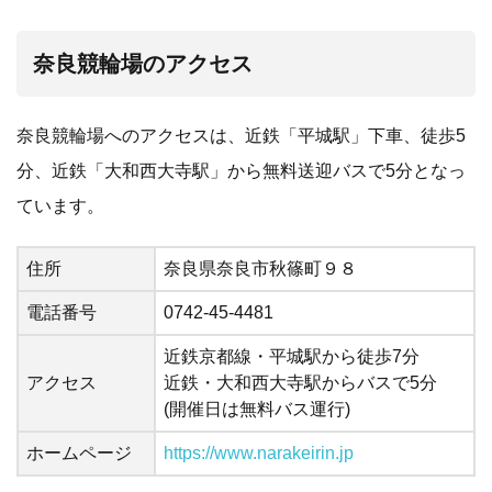
奈良競輪場のアクセス
奈良競輪場へのアクセスは、近鉄「平城駅」下車、徒歩5
分、近鉄「大和西大寺駅」から無料送迎バスで5分となっ
ています。
住所
奈良県奈良市秋篠町９８
電話番号
0742-45-4481
近鉄京都線・平城駅から徒歩7分
アクセス
近鉄・大和西大寺駅からバスで5分
(開催日は無料バス運行)
ホームページ
https://www.narakeirin.jp