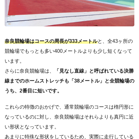
奈良競輪場はコースの周長が333メートル
と、全43ヶ所の
競輪場でもっとも多い400メートルよりも少し短くなって
います。
さらに奈良競輪場は、
「見なし直線」と呼ばれている決勝
線までのホームストレッチも「38メートル」と全競輪場の
うち、2番目に短いです。
これらの特徴のおかげで、通常競輪場のコースは楕円形に
なっているのに対し、奈良競輪場はそれらよりも真円に近
い形状となっています。
あまりに特殊な形状をしているため、実際に走行している