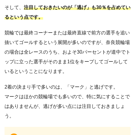
そして、
注目しておきたいのが「逃げ」も30％を占めてい
るという点です。
競輪では最終コーナーまたは最終直線で前方の選手を追い
抜いてゴールするという展開が多いのですが、奈良競輪場
の場合は全レースのうち、およそ30パーセントが道中でト
ップに立った選手がそのまま1位をキープしてゴールして
いるということになります。
2着の決まり手で多いのは、「マーク」と逃げです。
マークはほかの競輪場でも多いので、特に気にすることで
はありませんが、逃げが多い点には注目しておきましょ
う。