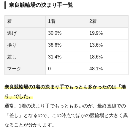
奈良競輪場の決まり手一覧
着
1着
2着
逃げ
30.0%
19.9%
捲り
38.6%
13.6%
差し
31.4%
18.6%
マーク
0
48.1%
奈良競輪場の1着の決まり手でもっとも多かったのは「捲
り」でした。
通常、1着の決まり手でもっとも多いのが、最終直線での
「差し」となるので、この時点でほかの競輪場と大きく異
なることが分かります。