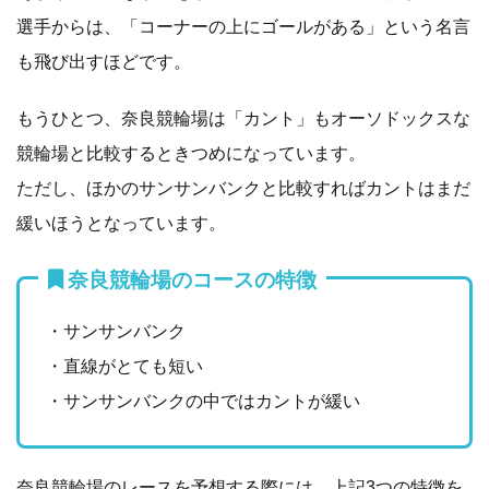
選手からは、「コーナーの上にゴールがある」という名言
も飛び出すほどです。
もうひとつ、奈良競輪場は「カント」もオーソドックスな
競輪場と比較するときつめになっています。
ただし、ほかのサンサンバンクと比較すればカントはまだ
緩いほうとなっています。
奈良競輪場のコースの特徴
・サンサンバンク
・直線がとても短い
・サンサンバンクの中ではカントが緩い
奈良競輪場のレースを予想する際には、上記3つの特徴を