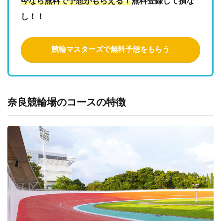
今なら無料で予想がもらえる！
無料登録して損な
し！！
競輪マスターズで無料予想をもらう
奈良競輪場のコースの特徴