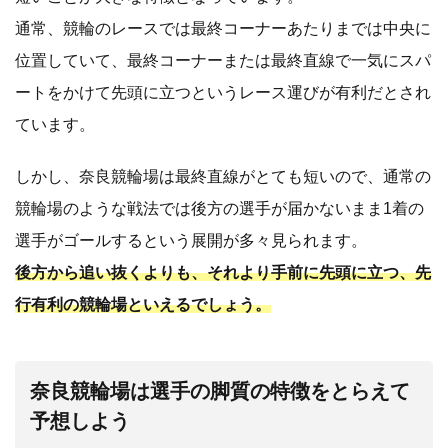
通常、競輪のレースでは最終コーナーあたりまでは中央に
位置していて、最終コーナーまたは最終直線で一気にスパ
ートをかけて先頭に立つというレース運びが有利だとされ
ています。
しかし、奈良競輪場は最終直線がとても短いので、通常の
競輪場のような戦法では後方の選手が届かないまま1着の
選手がゴールするという展開が多々見られます。
後方から追い抜くよりも、それより手前に先頭に立つ、先
行有利の競輪場といえるでしょう。
奈良競輪場は選手の脚質の特徴をとらえて
予想しよう