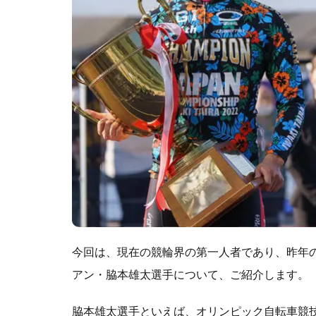
今回は、現在の競輪界の第一人者であり、昨年
アン・脇本雄太選手について、ご紹介します。
脇本雄太選手といえば、オリンピック自転車競