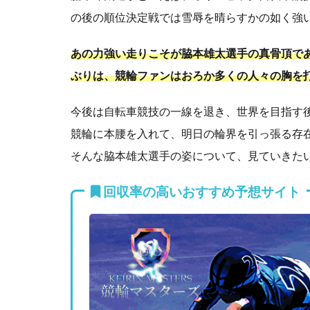
の後の順位決定戦では雪辱を晴らすかの如く強
あの力強い走りこそが脇本雄太選手の真骨頂で
ぶりは、競輪ファンはおろか多くの人々の胸を
今後は自転車競技の一線を退き、世界を目指す
競輪に本腰を入れて、明日の輪界を引っ張る存
そんな脇本雄太選手の姿について、見ていきた
回収率の高いおすすめ予想サイト