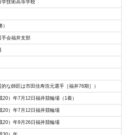
科学技術高等学校
勝）
選手会福井支部
場
質的な師匠は市田佳寿浩元選手［福井76期］）
平成20）年7月12日福井競輪場（1着）
平成20）年7月12日福井競輪場
平成20）年9月26日福井競輪場
成30）年