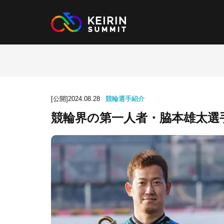
[公開]2024.08.28
競輪選手紹介
競輪界の第一人者・脇本雄太選