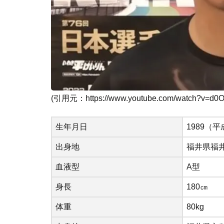
(引用元：
https://www.youtube.com/watch?v=d
生年月日
1989（
出身地
福井県福
血液型
A型
身長
180㎝
体重
80kg