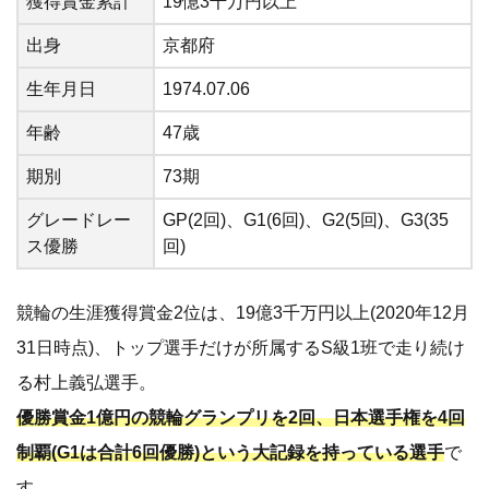
獲得賞金累計
19憶3千万円以上
出身
京都府
生年月日
1974.07.06
年齢
47歳
期別
73期
グレードレー
GP(2回)、G1(6回)、G2(5回)、G3(35
ス優勝
回)
競輪の生涯獲得賞金2位は、19億3千万円以上(2020年12月
31日時点)、トップ選手だけが所属するS級1班で走り続け
る村上義弘選手。
優勝賞金1億円の競輪グランプリを2回、日本選手権を4回
制覇(G1は合計6回優勝)という大記録を持っている選手
で
す。