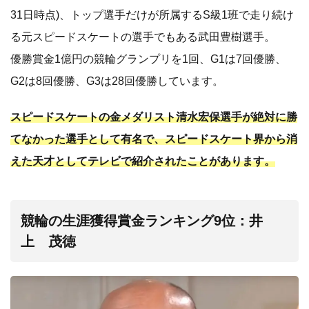
31日時点)、トップ選手だけが所属するS級1班で走り続け
る元スピードスケートの選手でもある武田豊樹選手。
優勝賞金1億円の競輪グランプリを1回、G1は7回優勝、
G2は8回優勝、G3は28回優勝しています。
スピードスケートの金メダリスト清水宏保選手が絶対に勝
てなかった選手として有名で、スピードスケート界から消
えた天才としてテレビで紹介されたことがあります。
競輪の生涯獲得賞金ランキング9位：井
上 茂徳