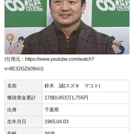
(引用元：
https://www.youtube.com/watch?
v=8E32GZb09nU
)
名前
鈴木 誠(スズキ マコト)
獲得賞金累計
17憶0,853万1,755円
出身
千葉県
生年月日
1965.04.03
年齢
56歳