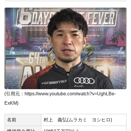
(引用元：
https://www.youtube.com/watch?v=UghLBe-
ExKM
)
名前
村上 義弘(ムラカミ ヨシヒロ)