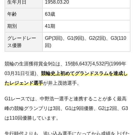
生年月日
1958.03.20
年齢
63歳
期別
41期
グレードレー
GP(3回)、G1(9回)、G2(2回)、G3(110
ス優勝
回)
競輪の生涯獲得賞金9位は、15憶6,643万4,532円(1999年
03月31日引退)、
競輪史上初めてグランドスラムを達成し
たレジェンド選手
が井上茂徳選手。
G1レースでは、中野浩一選手と連携することが多く最高
峰の競輪グランプリは3回、G1は9回優勝、G2は2回、G3
は110回優勝しています。
先行時代よりも、追い込み選手になってから成績を上げた