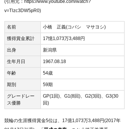
(引用元：
https://www.youtube.com/watch?
v=Tlzc3DW5pR0
)
名前
小橋 正義(コバシ マサヨシ)
獲得賞金累計
17憶1,073万3,488円
出身
新潟県
生年月日
1967.08.18
年齢
54歳
期別
59期
グレードレー
GP(1回)、G1(8回)、G2(3回)、G3(30
ス優勝
回)
競輪の生涯獲得賞金5位は、17億1,073万3,488円(2017年