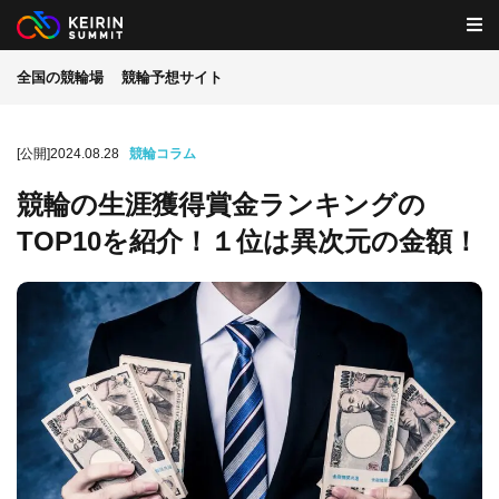
全国の競輪場
競輪予想サイト
[公開]2024.08.28
競輪コラム
競輪の生涯獲得賞金ランキングの
TOP10を紹介！１位は異次元の金額！