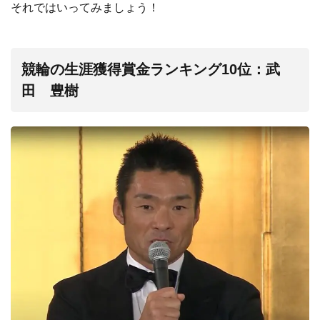
それではいってみましょう！
競輪の生涯獲得賞金ランキング10位：武
田 豊樹