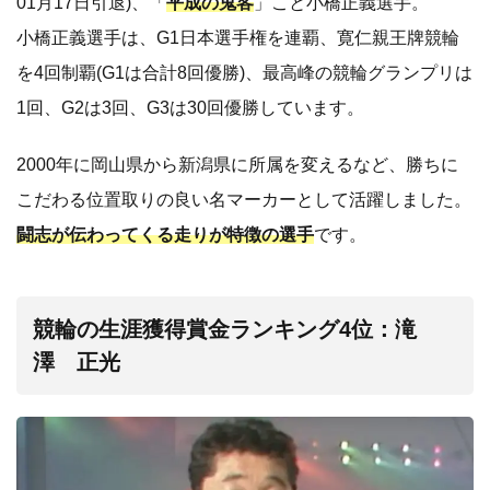
01月17日引退)、「
平成の鬼客
」こと小橋正義選手。
小橋正義選手は、G1日本選手権を連覇、寛仁親王牌競輪
を4回制覇(G1は合計8回優勝)、最高峰の競輪グランプリは
1回、G2は3回、G3は30回優勝しています。
2000年に岡山県から新潟県に所属を変えるなど、勝ちに
こだわる位置取りの良い名マーカーとして活躍しました。
闘志が伝わってくる走りが特徴の選手
です。
競輪の生涯獲得賞金ランキング4位：滝
澤 正光