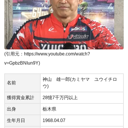
(引用元：
https://www.youtube.com/watch?
v=GpbzBNIun9Y
)
神山 雄一郎(カミヤマ ユウイチロ
名前
ウ)
獲得賞金累計
28憶7千万円以上
出身
栃木県
生年月日
1968.04.07