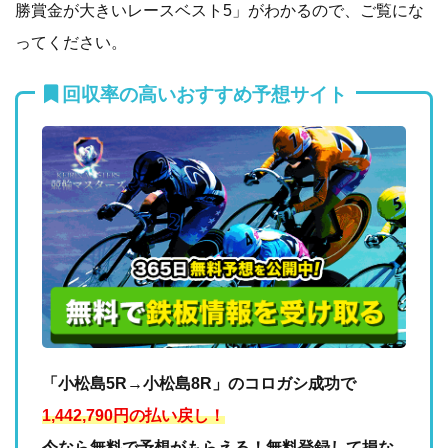
勝賞金が大きいレースベスト5」がわかるので、ご覧にな
ってください。
回収率の高いおすすめ予想サイト
「小松島5R→小松島8R」のコロガシ成功で
1,442,790円の払い戻し！
今なら無料で予想がもらえる！
無料登録して損な