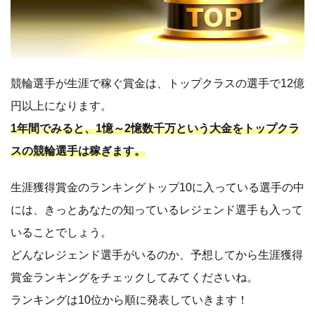
競輪選手が生涯で稼ぐ賞金は、トップクラスの選手で12億
円以上になります。
1年間でみると、1憶～2憶数千万という大金をトップクラ
スの競輪選手は稼ぎます。
生涯獲得賞金のランキングトップ10に入っている選手の中
には、きっとあなたの知っているレジェンド選手も入って
いることでしょう。
どんなレジェンド選手がいるのか、予想してから生涯獲得
賞金ランキングをチェックしてみてくださいね。
ランキングは10位から順に発表していきます！