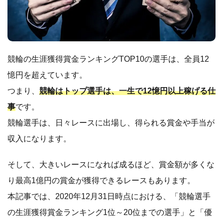
競輪の生涯獲得賞金ランキングTOP10の選手は、全員12
憶円を超えています。
つまり、
競輪はトップ選手は、一生で12憶円以上稼げる仕
事
です。
競輪選手は、日々レースに出場し、得られる賞金や手当が
収入になります。
そして、大きいレースになれば成るほど、賞金額が多くな
り最高1億円の賞金が獲得できるレースもあります。
本記事では、2020年12月31日時点における、「競輪選手
の生涯獲得賞金ランキング1位～20位までの選手」と「優