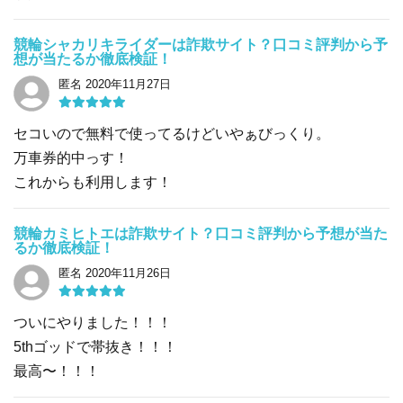
競輪シャカリキライダーは詐欺サイト？口コミ評判から予
想が当たるか徹底検証！
匿名
2020年11月27日
セコいので無料で使ってるけどいやぁびっくり。
万車券的中っす！
これからも利用します！
競輪カミヒトエは詐欺サイト？口コミ評判から予想が当た
るか徹底検証！
匿名
2020年11月26日
ついにやりました！！！
5thゴッドで帯抜き！！！
最高〜！！！