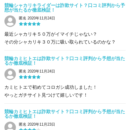
競輪シャカリキライダーは詐欺サイト？口コミ評判から予
想が当たるか徹底検証！
匿名
2020年11月24日
最近シャカリキ５０万がイマイチじゃない？
その分シャカリキ３０万に吸い取られているのかな？
競輪カミヒトエは詐欺サイト？口コミ評判から予想が当た
るか徹底検証！
匿名
2020年11月24日
カミヒトエで初めてコロガシ成功しました！
やっとガチサイト見つけて嬉しいです！
競輪カミヒトエは詐欺サイト？口コミ評判から予想が当た
るか徹底検証！
匿名
2020年11月23日