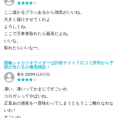
ここ儲かるプランあるから強気がいいね。
大きく儲けさせてくれよ
よろしくね。
ここで万車券取れたら最高だよね。
いいな。
取れたらいいな〜。
競輪シャカリキライダーは詐欺サイト？口コミ評判から予
想が当たるか徹底検証！
匿名
2020年11月17日
凄い。凄いってかまじですごいわ
コロガシってやばいね。
正直あの感覚を一度味わってしまうともうここ離れなれな
いわ！
すごいね。