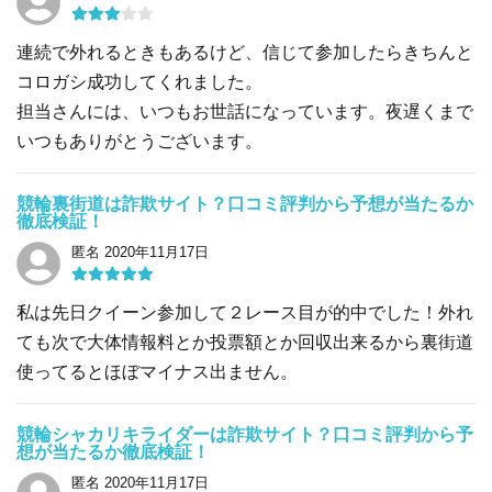
連続で外れるときもあるけど、信じて参加したらきちんと
コロガシ成功してくれました。
担当さんには、いつもお世話になっています。夜遅くまで
いつもありがとうございます。
競輪裏街道は詐欺サイト？口コミ評判から予想が当たるか
徹底検証！
匿名
2020年11月17日
私は先日クイーン参加して２レース目が的中でした！外れ
ても次で大体情報料とか投票額とか回収出来るから裏街道
使ってるとほぼマイナス出ません。
競輪シャカリキライダーは詐欺サイト？口コミ評判から予
想が当たるか徹底検証！
匿名
2020年11月17日