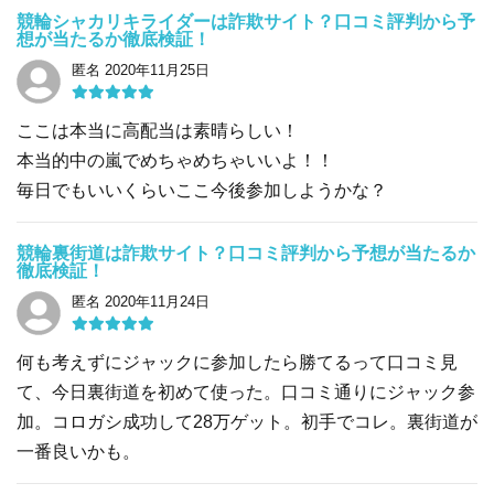
競輪シャカリキライダーは詐欺サイト？口コミ評判から予
想が当たるか徹底検証！
匿名
2020年11月25日
ここは本当に高配当は素晴らしい！
本当的中の嵐でめちゃめちゃいいよ！！
毎日でもいいくらいここ今後参加しようかな？
競輪裏街道は詐欺サイト？口コミ評判から予想が当たるか
徹底検証！
匿名
2020年11月24日
何も考えずにジャックに参加したら勝てるって口コミ見
て、今日裏街道を初めて使った。口コミ通りにジャック参
加。コロガシ成功して28万ゲット。初手でコレ。裏街道が
一番良いかも。