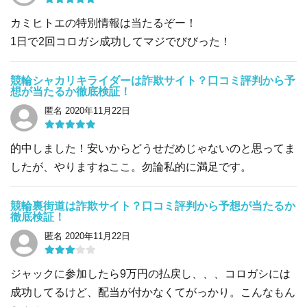
カミヒトエの特別情報は当たるぞー！
1日で2回コロガシ成功してマジでびびった！
競輪シャカリキライダーは詐欺サイト？口コミ評判から予
想が当たるか徹底検証！
匿名
2020年11月22日
的中しました！安いからどうせだめじゃないのと思ってま
したが、やりますねここ。勿論私的に満足です。
競輪裏街道は詐欺サイト？口コミ評判から予想が当たるか
徹底検証！
匿名
2020年11月22日
ジャックに参加したら9万円の払戻し、、、コロガシには
成功してるけど、配当が付かなくてがっかり。こんなもん