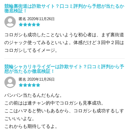
競輪裏街道は詐欺サイト？口コミ評判から予想が当たるか
徹底検証！
匿名
2020年11月26日
コロガシも成功したことないような初心者は、まず裏街道
のジャック使ってみるといいよ。体感だけど３回中２回は
コロガシしてるイメージ。
競輪シャカリキライダーは詐欺サイト？口コミ評判から予
想が当たるか徹底検証！
匿名
2020年11月26日
バンバン当たるんだもんな。
この前はは連チャン的中でコロガシも見事成功。
ここはハマると勢いもあるから、コロガシも成功するしす
ごいいいよな。
これからも期待してるよ。