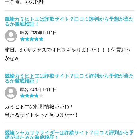
一本道、55万的中
競輪カミヒトエは詐欺サイト？口コミ評判から予想が当た
るか徹底検証！
匿名
2020年12月1日
昨日、3rdサクセスでオビヌキやりました！！！何買おう
かなw
競輪カミヒトエは詐欺サイト？口コミ評判から予想が当た
るか徹底検証！
匿名
2020年12月1日
カミヒトエの特別情報いいね！
当たるサイトやっと見つけた〜！
競輪シャカリキライダーは詐欺サイト？口コミ評判から予
想が当たるか徹底検証！