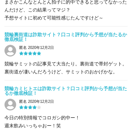
まさかこんなとんとん拍子に的中できると思ってなかった
んだけど、この結果ってマジ？
予想サイトに初めて可能性感じたんですけど～
競輪裏街道は詐欺サイト？口コミ評判から予想が当たるか
徹底検証！
匿名
2020年12月2日
競輪サミットの記事見て大当たり。裏街道で帯封ゲット。
裏街道が凄いんだろうけど、サミットのおかげかな。
競輪カミヒトエは詐欺サイト？口コミ評判から予想が当た
るか徹底検証！
匿名
2020年12月2日
今日の特別情報でコロガシ的中ー！
週末飲みいっちゃおー！笑