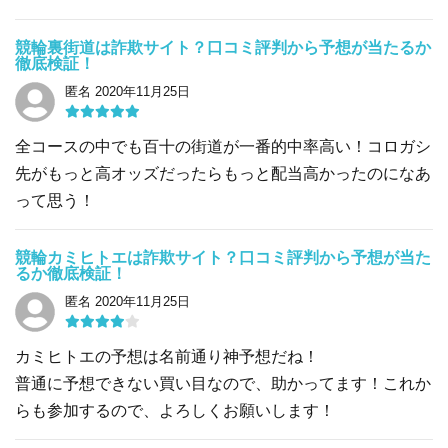
競輪裏街道は詐欺サイト？口コミ評判から予想が当たるか
徹底検証！
匿名
2020年11月25日
全コースの中でも百十の街道が一番的中率高い！コロガシ
先がもっと高オッズだったらもっと配当高かったのになあ
って思う！
競輪カミヒトエは詐欺サイト？口コミ評判から予想が当た
るか徹底検証！
匿名
2020年11月25日
カミヒトエの予想は名前通り神予想だね！
普通に予想できない買い目なので、助かってます！これか
らも参加するので、よろしくお願いします！