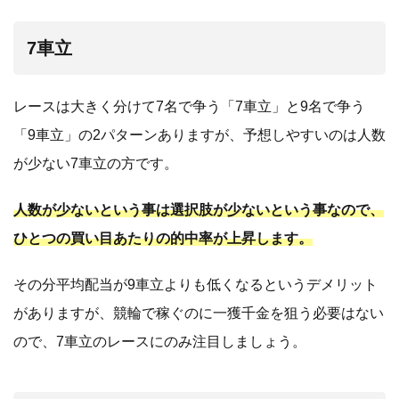
7車立
レースは大きく分けて7名で争う「7車立」と9名で争う
「9車立」の2パターンありますが、予想しやすいのは人数
が少ない7車立の方です。
人数が少ないという事は選択肢が少ないという事なので、
ひとつの買い目あたりの的中率が上昇します。
その分平均配当が9車立よりも低くなるというデメリット
がありますが、競輪で稼ぐのに一獲千金を狙う必要はない
ので、7車立のレースにのみ注目しましょう。