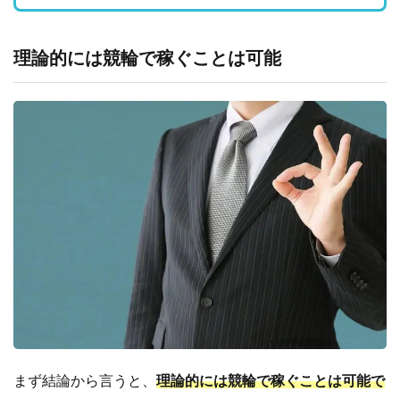
理論的には競輪で稼ぐことは可能
まず結論から言うと、
理論的には競輪で稼ぐことは可能で