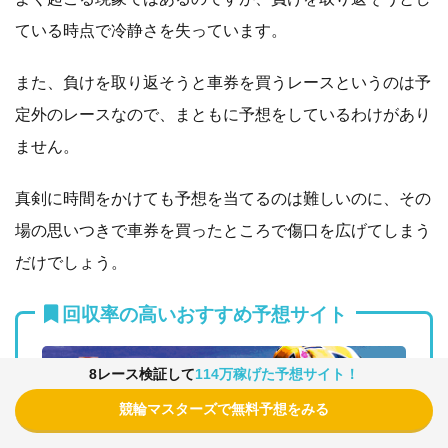
ている時点で冷静さを失っています。
また、負けを取り返そうと車券を買うレースというのは予
定外のレースなので、まともに予想をしているわけがあり
ません。
真剣に時間をかけても予想を当てるのは難しいのに、その
場の思いつきで車券を買ったところで傷口を広げてしまう
だけでしょう。
回収率の高いおすすめ予想サイト
8レース検証して
114万稼げた予想サイト！
競輪マスターズで無料予想をみる