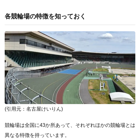
各競輪場の特徴を知っておく
(引用元：
名古屋けいりん
)
競輪場は全国に43か所あって、それぞれほかの競輪場とは
異なる特徴を持っています。