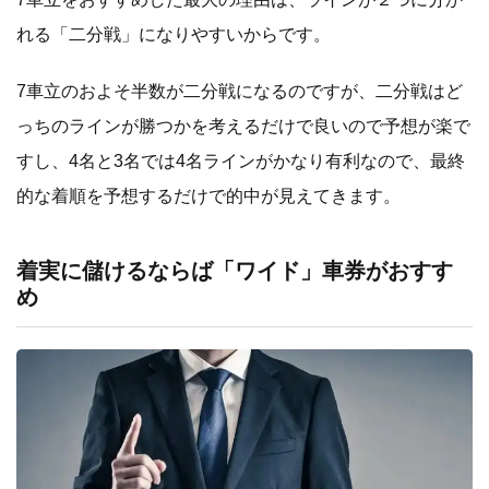
れる「二分戦」になりやすいからです。
7車立のおよそ半数が二分戦になるのですが、二分戦はど
っちのラインが勝つかを考えるだけで良いので予想が楽で
すし、4名と3名では4名ラインがかなり有利なので、最終
的な着順を予想するだけで的中が見えてきます。
着実に儲けるならば「ワイド」車券がおすす
め