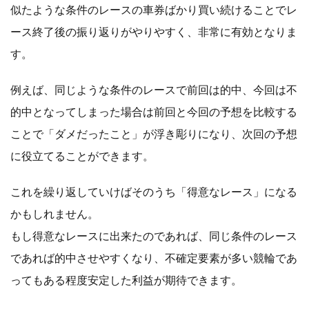
似たような条件のレースの車券ばかり買い続けることでレ
ース終了後の振り返りがやりやすく、非常に有効となりま
す。
例えば、同じような条件のレースで前回は的中、今回は不
的中となってしまった場合は前回と今回の予想を比較する
ことで「ダメだったこと」が浮き彫りになり、次回の予想
に役立てることができます。
これを繰り返していけばそのうち「得意なレース」になる
かもしれません。
もし得意なレースに出来たのであれば、同じ条件のレース
であれば的中させやすくなり、不確定要素が多い競輪であ
ってもある程度安定した利益が期待できます。