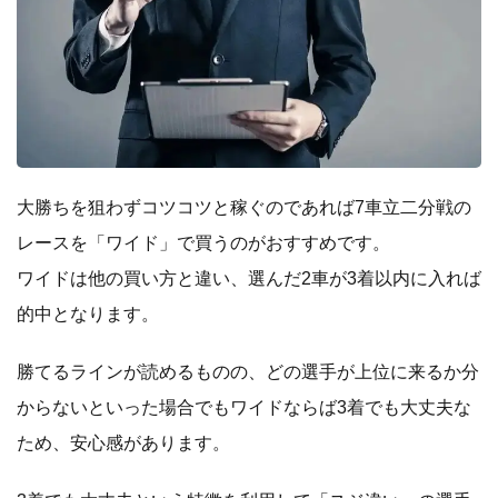
大勝ちを狙わずコツコツと稼ぐのであれば7車立二分戦の
レースを「ワイド」で買うのがおすすめです。
ワイドは他の買い方と違い、選んだ2車が3着以内に入れば
的中となります。
勝てるラインが読めるものの、どの選手が上位に来るか分
からないといった場合でもワイドならば3着でも大丈夫な
ため、安心感があります。