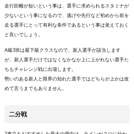
走行距離が短いという事は、選手に求められるスタミナが
少ないという事になるので、逃げや先行など初めから前を
走る選手にとって有利な条件であるという事は覚えておく
と良いでしょう。
A級3班は最下級クラスなので、新人選手が該当します
が、新人選手だけではなくなかなか上に上がれない選手た
ちもチャレンジ戦に出場します。
勢いのある新人と限界の知れた選手ではどちらが上かは改
めて言うまでもありません。
二分戦
7車立をおすすめした最大の理由は、ラインが２つに分か