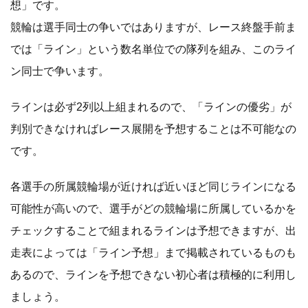
想」です。
競輪は選手同士の争いではありますが、レース終盤手前ま
では「ライン」という数名単位での隊列を組み、このライ
ン同士で争います。
ラインは必ず2列以上組まれるので、「ラインの優劣」が
判別できなければレース展開を予想することは不可能なの
です。
各選手の所属競輪場が近ければ近いほど同じラインになる
可能性が高いので、選手がどの競輪場に所属しているかを
チェックすることで組まれるラインは予想できますが、出
走表によっては「ライン予想」まで掲載されているものも
あるので、ラインを予想できない初心者は積極的に利用し
ましょう。